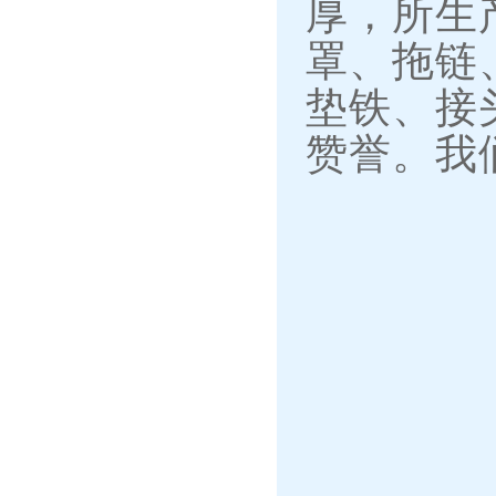
厚，所生
罩、拖链
垫铁、接
赞誉。我