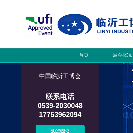
首页
展会概况
中国临沂工博会
联系电话
0539-2030048
17753962094
观众预登记