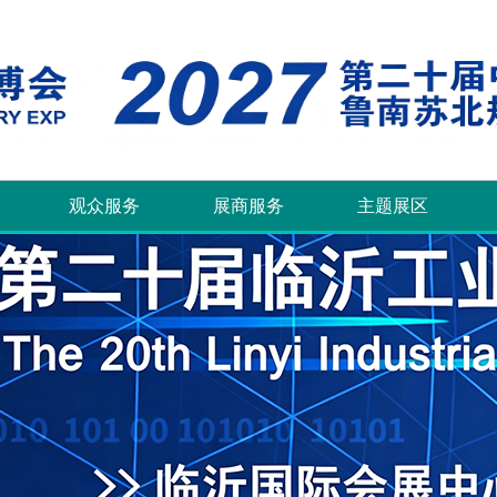
观众服务
展商服务
主题展区