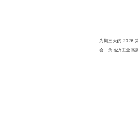
为期三天的 2026
会，为临沂工业高