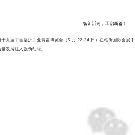
智汇沂河，工启新篇！
 第十九届中国临沂工业装备博览会（5 月 22-24 日）在临沂国际会
质量发展注入强劲动能。