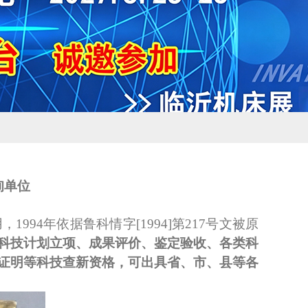
询单位
，1994年依据鲁科情字[1994]第217号文被原
科技计划立项、成果
评价、
鉴定验收、各类科
证明等科技查新
资格，可
出具
省、市、县等各