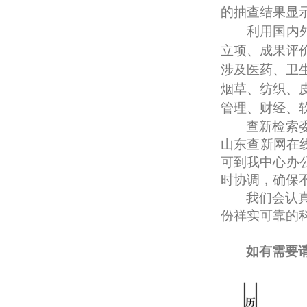
的抽查结果显
利用国内
立项、成果
评
涉及医药、卫
烟草、纺织、
管理、
财经、
查新检索
山东查新网在
可到我中心办
时协调，确保
我们会认
份祥实可靠的
如有需要