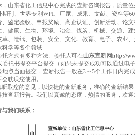
示，山东省化工信息中心完成的查新咨询报告，质量位
外期刊、世界专利
WPI、厂家、成果、文献、资料等6
价、
鉴定验收、申报奖励
、高企认证、创新活动、论文
生、
健康、
生物、环境、冶金、煤炭、机械、交通、建
皮革、造纸、包装、安全、
文化、
教育、电子、农业、
软科学等各个领域。
委托方式有多种方法。委托人可在
山东查新网
http://w
线委托书提交平台提交（如果未提交成功可以通过
电
公地点当面提交，查新报告一般
在
3
～
5
个工作日
内
完
不会耽误您使用
。
真听取您的意见，以快捷的查新服务，准确的查新结果
科技查新报告。我们以真诚的态度，热情的服务，欢迎
请与我们联系
：